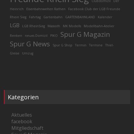
Clubdomizil
Der
Heinrich
Eisenbahnwelten Rathen
Facebook Club der LGB Freunde
Rhein Sieg
Fahrtag
Gartenbahn
GARTENBAHNLAND
Kalender
LGB
LGB RheinSieg
Massoth
MK Modells
Modellbahn-Atelier
Spur G Magazin
Renken
neues Domizil
PIKO
Spur G News
Spur G Shop
Termin
Termine
Thiel-
Gleise
Umzug
Kategorien
Aktuelles
facebook
Mitgliedschaft