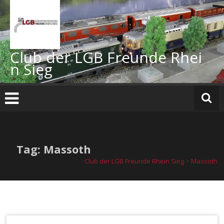
Zum
Inhalt
springen
Club der LGB Freunde Rhei
n Sieg
Tag: Massoth
Club der LGB Freunde Rhein Sieg
>
Massoth