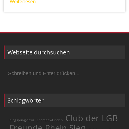
Weiterlesen
Webseite durchsuchen
Suchen
nach:
Schlagwörter
Club der LGB
blog spur-g-news
Champex-Linden
Freunde Rhein Sieg